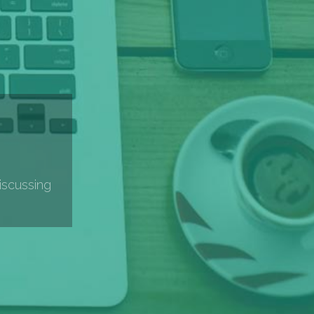
iscussing