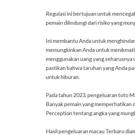
Regulasi ini bertujuan untuk menceg
pemain dilindungi dari risiko yang mun
Ini membantu Anda untuk menghindari
memungkinkan Anda untuk menikmati per
menggunakan uang yang seharusnya di
pastikan bahwa taruhan yang Anda pas
untuk hiburan.
Pada tahun 2023, pengeluaran toto M
Banyak pemain yang memperhatikan d
Perception tentang angka yang mungki
Hasil pengeluaran macau Terbaru diamb