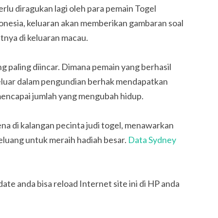
rlu diragukan lagi oleh para pemain Togel
donesia, keluaran akan memberikan gambaran soal
utnya di keluaran macau.
ng paling diincar. Dimana pemain yang berhasil
eluar dalam pengundian berhak mendapatkan
 mencapai jumlah yang mengubah hidup.
a di kalangan pecinta judi togel, menawarkan
luang untuk meraih hadiah besar.
Data Sydney
date anda bisa reload Internet site ini di HP anda