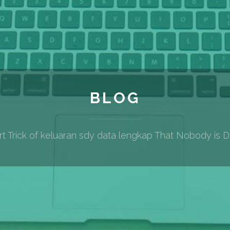
BLOG
t Trick of keluaran sdy data lengkap That Nobody is D