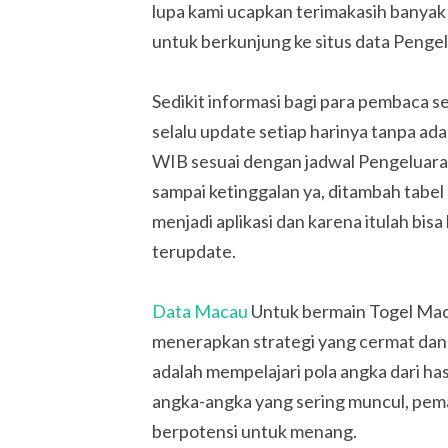
lupa kami ucapkan terimakasih banya
untuk berkunjung ke situs data Penge
Sedikit informasi bagi para pembaca s
selalu update setiap harinya tanpa ada
WIB sesuai dengan jadwal Pengeluaran
sampai ketinggalan ya, ditambah tabe
menjadi aplikasi dan karena itulah bisa
terupdate.
Data Macau
Untuk bermain Togel Maca
menerapkan strategi yang cermat dan 
adalah mempelajari pola angka dari ha
angka-angka yang sering muncul, pema
berpotensi untuk menang.